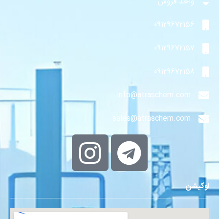
واحد فروش
09129672156
09129672157
09129672158
info@atraschem.com
sales@atraschem.com
لوکیشن