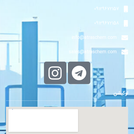
09129672157
09129672158
info@atraschem.com
sales@atraschem.com
لوکیشن